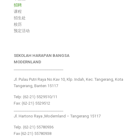
招聘
课程
招生处
校历
预定活动
SEKOLAH HARAPAN BANGSA
MODERNLAND
___________________________
Jl. Pulau Putri Raya No.Kav 10, Klp. Indah, Kec. Tangerang, Kota
Tangerang, Banten 15117
Telp: (62-21) 5529510/11
Fax: (62-21) 5529512
___________________________
Jl. Hartono Raya ,Modernland – Tangerang 15117
Telp. (62-21) 55780936
Fax (62-21) 55780938