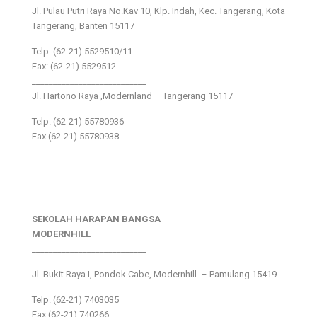
Jl. Pulau Putri Raya No.Kav 10, Klp. Indah, Kec. Tangerang, Kota
Tangerang, Banten 15117
Telp: (62-21) 5529510/11
Fax: (62-21) 5529512
___________________________
Jl. Hartono Raya ,Modernland – Tangerang 15117
Telp. (62-21) 55780936
Fax (62-21) 55780938
SEKOLAH HARAPAN BANGSA
MODERNHILL
___________________________
Jl. Bukit Raya I, Pondok Cabe, Modernhill – Pamulang 15419
Telp. (62-21) 7403035
Fax (62-21) 740266