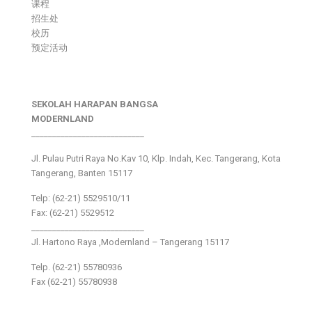
课程
招生处
校历
预定活动
SEKOLAH HARAPAN BANGSA
MODERNLAND
___________________________
Jl. Pulau Putri Raya No.Kav 10, Klp. Indah, Kec. Tangerang, Kota
Tangerang, Banten 15117
Telp: (62-21) 5529510/11
Fax: (62-21) 5529512
___________________________
Jl. Hartono Raya ,Modernland – Tangerang 15117
Telp. (62-21) 55780936
Fax (62-21) 55780938