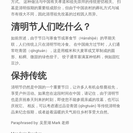
方式。 这种做法与中国有关孝道和祖先崇拜的传统密切相关。 扫
墓是清明假期的重要组成部分，但由于中国农村的葬礼方式与城
市有很大不同，因此清理祖先坟墓的过程因人而异。
清明节人们吃什么
？
如前所述，由于节日与寒食节或寒食节（Hánshíjié）的早期关
联，人们传统上只在清明节吃冷食。 在中国南方过节时，人们通
常吃青团（qīngtuán），这是用糯米和大麦草或艾草制成的圆
形、粘稠、微甜的绿色饺子。 饺子通常塞满某种馅料，例如甜红
豆沙。
保持传统
清明节仍然是中国的一个重要节日，让许多人有机会祭奠祖先，
享受户外活动。如果您在这段时间在中国，请记住，由于清明节
也是庆祝春天到来的时刻，即使您不能参观亲戚的坟墓，也可以
庆祝它。 相反，可以考虑通过品尝青团 (qīngtuán) 等传统清明食
品来纪念假期，或者趁着温暖的天气前往乡村享受大自然。
Paraphrased by: 吴景湖 Mark 老师