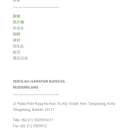
___________________________
新闻
照片廊
毕业生
招聘
课程
招生处
校历
预定活动
SEKOLAH HARAPAN BANGSA
MODERNLAND
___________________________
Jl. Pulau Putri Raya No.Kav 10, Klp. Indah, Kec. Tangerang, Kota
Tangerang, Banten 15117
Telp: (62-21) 5529510/11
Fax: (62-21) 5529512