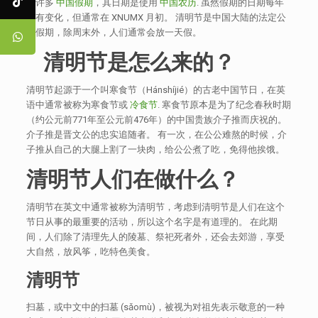
像许多
中国假期
，其日期是使用
中国农历
. 虽然假期的日期每年
略有变化，但通常在 XNUMX 月初。 清明节是中国大陆的法定公
共假期，除周末外，人们通常会放一天假。
清明节是怎么来的
？
清明节起源于一个叫寒食节（Hánshíjié）的古老中国节日，在英
语中通常被称为寒食节或
冷食节
. 寒食节原本是为了纪念春秋时期
（约公元前771年至公元前476年）的中国贵族介子推而庆祝的。
介子推是晋文公的忠实追随者。 有一次，在公公难熬的时候，介
子推从自己的大腿上割了一块肉，给公公煮了吃，免得他挨饿。
清明节人们在做什么
？
清明节在英文中通常被称为清明节，考虑到清明节是人们在这个
节日从事的最重要的活动，所以这个名字是有道理的。 在此期
间，人们除了清理先人的陵墓、祭祀死者外，还会去郊游，享受
大自然，放风筝，吃特色美食。
清明
节
扫墓，或中文中的扫墓 (sǎomù)，被视为对祖先表示敬意的一种