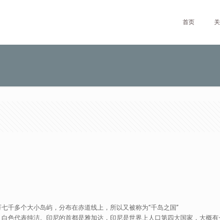
首页
关
七千多个大小岛屿，分布在赤道线上，所以又被称为“千岛之国”
，白色代表纯洁。印尼的首都是雅加达，印尼是世界上人口第四大国家，大概有