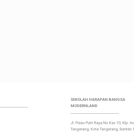
SEKOLAH HARAPAN BANGSA
________________
MODERNLAND
___________________________
Jl. Pulau Putri Raya No.Kav 10, Klp. I
Tangerang, Kota Tangerang, Banten 