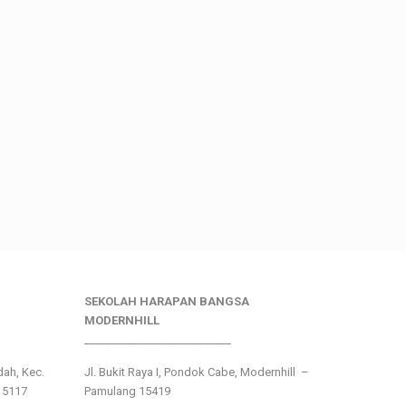
SEKOLAH HARAPAN BANGSA
MODERNHILL
___________________________
ndah, Kec.
Jl. Bukit Raya I, Pondok Cabe, Modernhill –
15117
Pamulang 15419