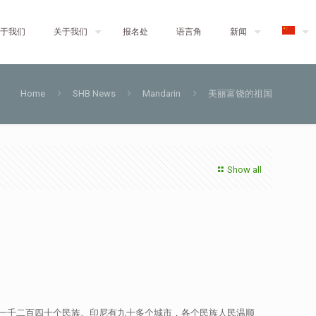
于我们
关于我们
报名处
语言角
新闻
Home
SHB News
Mandarin
美丽富饶的祖国
Show all
一千二百四十个民族。印尼有九十多个城市，各个民族人民温顺