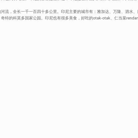
的河流，全长一千一百四十多公里。印尼主要的城市有：雅加达、万隆、泗水、
科莫多国家公园。印尼也有很多美食，好吃的otak-otak、仁当菜rendang