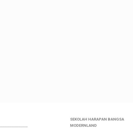
SEKOLAH HARAPAN BANGSA
________________
MODERNLAND
___________________________