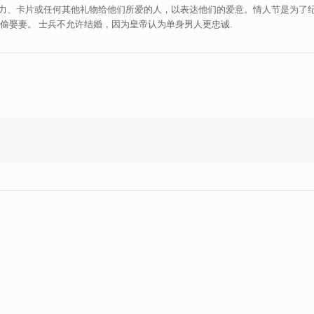
、巧克力、卡片或任何其他礼物给他们所爱的人，以表达他们的爱意。情人节是为了
，偷偷娶妻。 士兵不允许结婚，因为皇帝认为单身男人更忠诚.