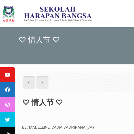
♡ 情人节 ♡
♡ 情人节 ♡
By : MADELEINE ICASIA SASIKIRANA (7A)