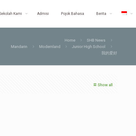
Sekolah Kami
Admisi
Pojok Bahasa
Berita
Home
SHB News
Mandarin
Modernland
Junior High School
我的爱好
Show all