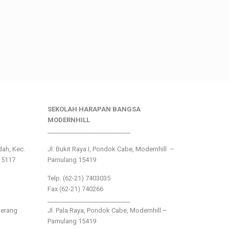
SEKOLAH HARAPAN BANGSA
MODERNHILL
___________________________
ndah, Kec.
Jl. Bukit Raya I, Pondok Cabe, Modernhill –
15117
Pamulang 15419
Telp. (62-21) 7403035
Fax (62-21) 740266
___________________________
gerang
Jl. Pala Raya, Pondok Cabe, Modernhill –
Pamulang 15419