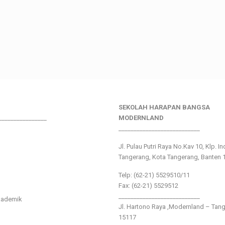
SEKOLAH HARAPAN BANGSA
________________
MODERNLAND
___________________________
Jl. Pulau Putri Raya No.Kav 10, Klp. I
Tangerang, Kota Tangerang, Banten 
Telp: (62-21) 5529510/11
Fax: (62-21) 5529512
___________________________
kademik
Jl. Hartono Raya ,Modernland – Tan
15117