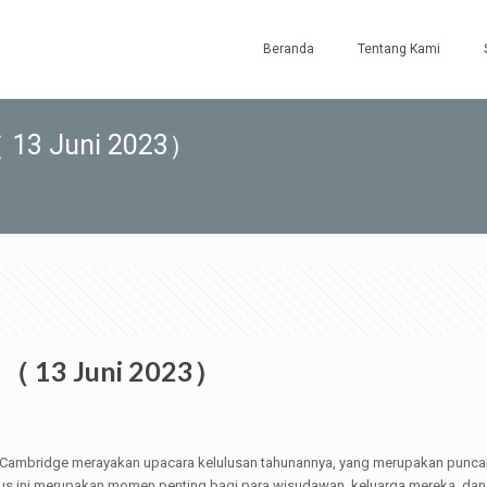
Beranda
Tentang Kami
 13 Juni 2023）
 （ 13 Juni 2023）
Cambridge merayakan upacara kelulusan tahunannya, yang merupakan puncak d
sius ini merupakan momen penting bagi para wisudawan, keluarga mereka, 