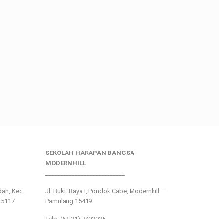
SEKOLAH HARAPAN BANGSA
MODERNHILL
___________________________
ndah, Kec.
Jl. Bukit Raya I, Pondok Cabe, Modernhill –
15117
Pamulang 15419
Telp. (62-21) 7403035