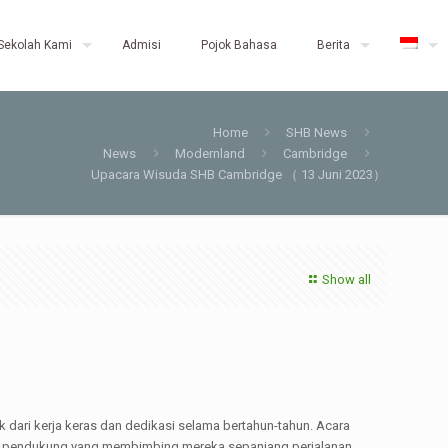
Sekolah Kami
Admisi
Pojok Bahasa
Berita
Home
SHB News
News
Modernland
Cambridge
Upacara Wisuda SHB Cambridge （ 13 Juni 2023）
Show all
ari kerja keras dan dedikasi selama bertahun-tahun. Acara
dan pendukung yang membimbing mereka sepanjang perjalanan