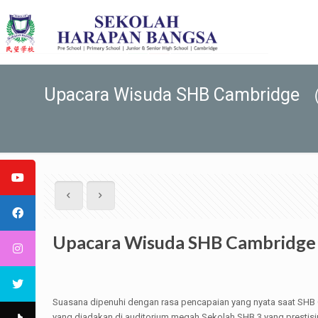
Upacara Wisuda SHB Cambridge （
Upacara Wisuda SHB Cambridge
Suasana dipenuhi dengan rasa pencapaian yang nyata saat SHB 
yang diadakan di auditorium megah Sekolah SHB 3 yang presti