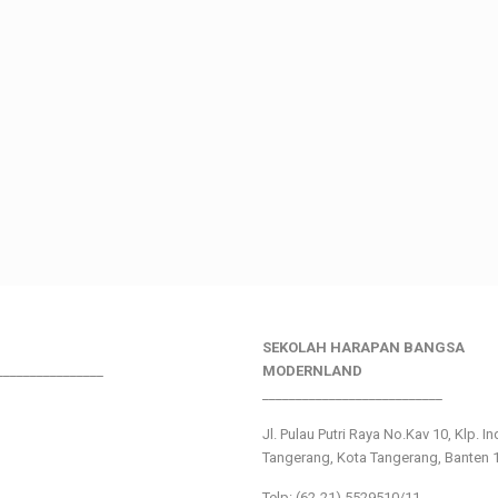
SEKOLAH HARAPAN BANGSA
________________
MODERNLAND
___________________________
Jl. Pulau Putri Raya No.Kav 10, Klp. I
Tangerang, Kota Tangerang, Banten 
Telp: (62-21) 5529510/11