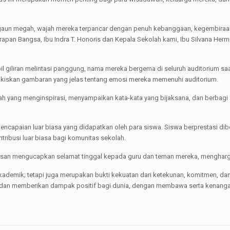
gaun megah, wajah mereka terpancar dengan penuh kebanggaan, kegembiraan
pan Bangsa, Ibu Indra T. Honoris dan Kepala Sekolah kami, Ibu Silvana Herm
bil giliran melintasi panggung, nama mereka bergema di seluruh auditorium 
ukiskan gambaran yang jelas tentang emosi mereka memenuhi auditorium.
olah yang menginspirasi, menyampaikan kata-kata yang bijaksana, dan berbagi
pencapaian luar biasa yang didapatkan oleh para siswa. Siswa berprestasi 
tribusi luar biasa bagi komunitas sekolah.
lusan mengucapkan selamat tinggal kepada guru dan teman mereka, mengharg
ademik; tetapi juga merupakan bukti kekuatan dari ketekunan, komitmen, d
 dan memberikan dampak positif bagi dunia, dengan membawa serta kenanga