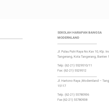
SEKOLAH HARAPAN BANGSA
________________
MODERNLAND
___________________________
Jl. Pulau Putri Raya No.Kav 10, Klp. I
Tangerang, Kota Tangerang, Banten 
Telp: (62-21) 5529510/11
Fax: (62-21) 5529512
___________________________
Jl. Hartono Raya ,Modernland – Tan
15117
Telp. (62-21) 55780936
Fax (62-21) 55780938