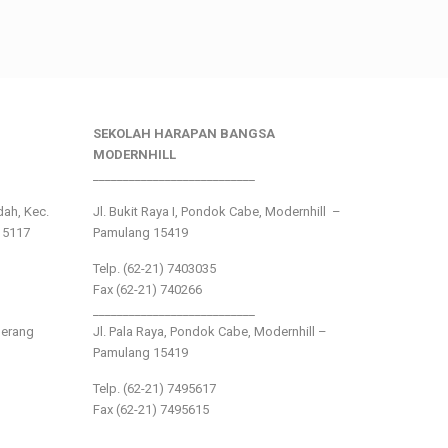
SEKOLAH HARAPAN BANGSA
MODERNHILL
___________________________
ndah, Kec.
Jl. Bukit Raya I, Pondok Cabe, Modernhill –
15117
Pamulang 15419
Telp. (62-21) 7403035
Fax (62-21) 740266
___________________________
gerang
Jl. Pala Raya, Pondok Cabe, Modernhill –
Pamulang 15419
Telp. (62-21) 7495617
Fax (62-21) 7495615