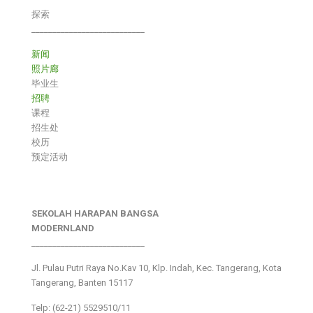
探索
___________________________
新闻
照片廊
毕业生
招聘
课程
招生处
校历
预定活动
SEKOLAH HARAPAN BANGSA
MODERNLAND
___________________________
Jl. Pulau Putri Raya No.Kav 10, Klp. Indah, Kec. Tangerang, Kota
Tangerang, Banten 15117
Telp: (62-21) 5529510/11