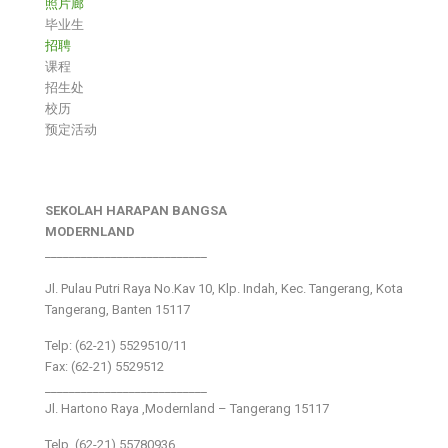
照片廊
毕业生
招聘
课程
招生处
校历
预定活动
SEKOLAH HARAPAN BANGSA
MODERNLAND
___________________________
Jl. Pulau Putri Raya No.Kav 10, Klp. Indah, Kec. Tangerang, Kota
Tangerang, Banten 15117
Telp: (62-21) 5529510/11
Fax: (62-21) 5529512
___________________________
Jl. Hartono Raya ,Modernland – Tangerang 15117
Telp. (62-21) 55780936