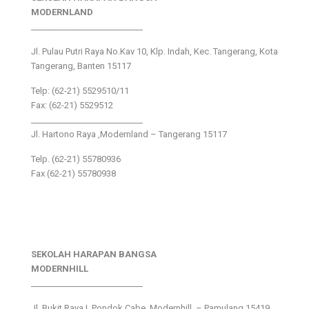
MODERNLAND
___________________________
Jl. Pulau Putri Raya No.Kav 10, Klp. Indah, Kec. Tangerang, Kota
Tangerang, Banten 15117
Telp: (62-21) 5529510/11
Fax: (62-21) 5529512
___________________________
Jl. Hartono Raya ,Modernland – Tangerang 15117
Telp. (62-21) 55780936
Fax (62-21) 55780938
SEKOLAH HARAPAN BANGSA
MODERNHILL
___________________________
Jl. Bukit Raya I, Pondok Cabe, Modernhill – Pamulang 15419