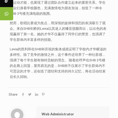
的运动才能，也展现了通过团队合作建立起来的紧密关系。学生
观众们身着学校颜色，充满激情地为朋友加油，创造了一种令
SHB 3号楼充满电能的氛围。
然而，歌唱比赛成为焦点，用深情的旋律和强烈的表演吸引了观
众。来自SHB剑桥的Levia以其迷人的嗓音脱颖而出，以出色的表
现赢得了第一名。她的才华不仅赢得了同学们的赞赏，也强调了
学生群体内丰富多样的技能。
Levia的胜利和在SHB杯庆祝的集体成就证明了学校内才华横溢的
多样性。除了竞争的激情之外，这个事件还培养了一种社群感，
强调了每个学生都有独特贡献的理念。 随着欢呼声在SHB 3号楼
的走廊上回荡，显而易见的是，SHB杯不仅展示了学生群体内不
可思议的才华，还创造了团结和支持的持久记忆，将在活动结束
后长久回响。
Share
Web Administrator