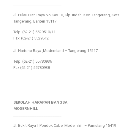
___________________________
Jl. Pulau Putri Raya No.Kav 10, Klp. Indah, Kec. Tangerang, Kota
Tangerang, Banten 15117
Telp: (62-21) 5529510/11
Fax: (62-21) 5529512
___________________________
Jl. Hartono Raya ,Modernland – Tangerang 15117
Telp. (62-21) 55780936
Fax (62-21) 55780938
SEKOLAH HARAPAN BANGSA
MODERNHILL
___________________________
Jl. Bukit Raya I, Pondok Cabe, Modernhill – Pamulang 15419