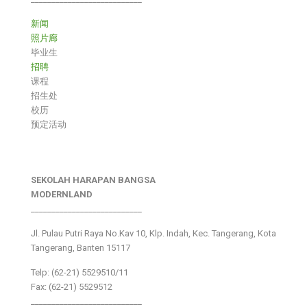
新闻
照片廊
毕业生
招聘
课程
招生处
校历
预定活动
SEKOLAH HARAPAN BANGSA
MODERNLAND
___________________________
Jl. Pulau Putri Raya No.Kav 10, Klp. Indah, Kec. Tangerang, Kota
Tangerang, Banten 15117
Telp: (62-21) 5529510/11
Fax: (62-21) 5529512
___________________________