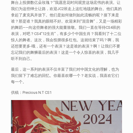
舞台上投掷数亿朵玫瑰？”我愿意花时间观赏这场宏伟的表演。让
我们为这些绅士让路，欢迎JC2班走上这红地毯的舞台。他们真的
拿起了麦克风并放下。他们是如何做到如此流畅的呢？接下来是
谁？那是谁？我真的眼睛不好。欢迎来到“混音舞”，又是一场精彩
的舞蹈——向这些舞者的强大能量致敬。我们一直在等待CS4班的
表演，对吧？CS4“12生肖”，有多少个中国生肖？我看到了十二位
惊人的舞者。这次，我会投掷很多红包。这就结束了吗？啊，我
还想要更多-哦，还有一个表演？这是谁的表演？啊！让我们不要
忘记我们的舞狮最后的表演！这是一个令人惊喜的表演，我几乎
听不到自己。
最后，这一系列的表演不仅丰富了我们对中国文化的理解，也为
我们留下了难忘的回忆。你最喜欢哪一个？老实说，我喜欢它们
每一个。
供稿：Precious N.T CS1