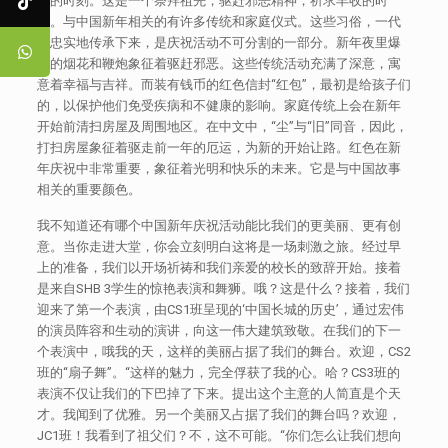
事的时刻。这是一个祭拜祖先，驱赶邪恶精神，祈求丰收的时
间。与中国新年相关的有许多传统和家庭仪式。这些习俗，一代
代忠实地传承下来，是庆祝活动不可分割的一部分。新年夜里爆
炸的烟花和鞭炮象征着驱赶邪恶。这些传统活动充满了深意，寓
意着幸福与吉祥。而装有钱币的红色信封“红包”，最初是给孩子们
的，以保护他们免受疾病和不健康的影响。家庭传统上会在新年
开始前清扫房屋及周围地区。在中文中，“尘”与“旧”同音，因此，
打扫房屋象征着驱走前一年的厄运，为新的开始让路。红色在新
年庆祝中非常重要，象征着光明和快乐的未来。它是与中国故事
相关的重要颜色。
我不知道还有哪个中国新年庆祝活动能比我们的更美丽、更有创
意。当你走进大堂，你会立刻明白这将是一场刺激之旅。经过早
上的准备，我们以开场祈祷和我们亲爱的校长的致辞开始。接着
是来自SHB 3学生的惊艳表演和舞狮。哦？这是什么？接着，我们
迎来了第一个表演，由CS1班呈现的‘中国长城的历史’，通过宏伟
的演员阵容和生动的演讲，向这一伟大建筑致敬。在我们的下一
个表演中，哦我的天，这样的美丽占据了我们的舞台。欢迎，CS2
班的“扇子舞”。“这样的魅力，完全俘获了我的心。哈？CS3班的
表演不仅让我们的下巴掉了下来。提出这个主意的人简直是个天
才。我闻到了优雅。另一个美丽又占据了我们的舞台吗？欢迎，
JC1班！我看到了祖父们？不，这不可能。“你们怎么让我们想向