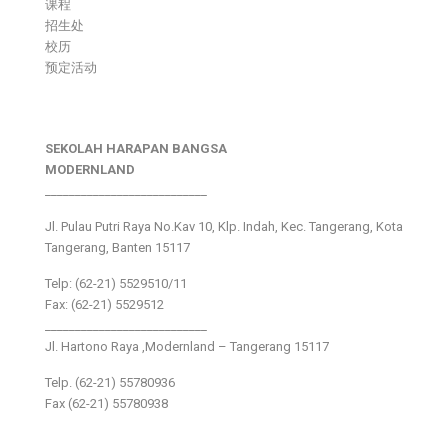
课程
招生处
校历
预定活动
SEKOLAH HARAPAN BANGSA
MODERNLAND
___________________________
Jl. Pulau Putri Raya No.Kav 10, Klp. Indah, Kec. Tangerang, Kota
Tangerang, Banten 15117
Telp: (62-21) 5529510/11
Fax: (62-21) 5529512
___________________________
Jl. Hartono Raya ,Modernland – Tangerang 15117
Telp. (62-21) 55780936
Fax (62-21) 55780938