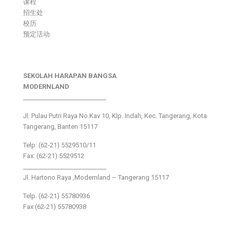
课程
招生处
校历
预定活动
SEKOLAH HARAPAN BANGSA
MODERNLAND
___________________________
Jl. Pulau Putri Raya No.Kav 10, Klp. Indah, Kec. Tangerang, Kota
Tangerang, Banten 15117
Telp: (62-21) 5529510/11
Fax: (62-21) 5529512
___________________________
Jl. Hartono Raya ,Modernland – Tangerang 15117
Telp. (62-21) 55780936
Fax (62-21) 55780938