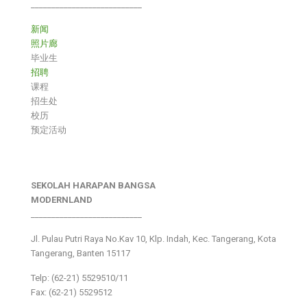
___________________________
新闻
照片廊
毕业生
招聘
课程
招生处
校历
预定活动
SEKOLAH HARAPAN BANGSA
MODERNLAND
___________________________
Jl. Pulau Putri Raya No.Kav 10, Klp. Indah, Kec. Tangerang, Kota
Tangerang, Banten 15117
Telp: (62-21) 5529510/11
Fax: (62-21) 5529512
___________________________