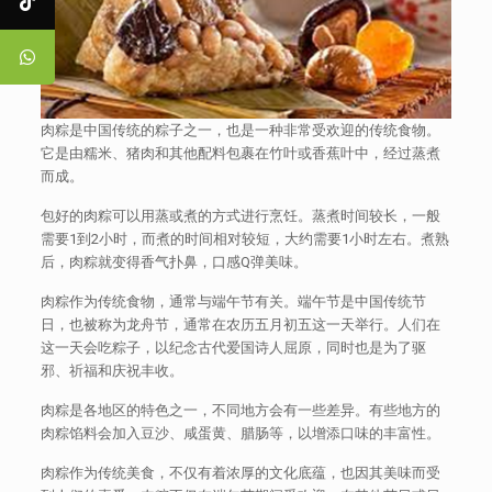
肉粽是中国传统的粽子之一，也是一种非常受欢迎的传统食物。
它是由糯米、猪肉和其他配料包裹在竹叶或香蕉叶中，经过蒸煮
而成。
包好的肉粽可以用蒸或煮的方式进行烹饪。蒸煮时间较长，一般
需要1到2小时，而煮的时间相对较短，大约需要1小时左右。煮熟
后，肉粽就变得香气扑鼻，口感Q弹美味。
肉粽作为传统食物，通常与端午节有关。端午节是中国传统节
日，也被称为龙舟节，通常在农历五月初五这一天举行。人们在
这一天会吃粽子，以纪念古代爱国诗人屈原，同时也是为了驱
邪、祈福和庆祝丰收。
肉粽是各地区的特色之一，不同地方会有一些差异。有些地方的
肉粽馅料会加入豆沙、咸蛋黄、腊肠等，以增添口味的丰富性。
肉粽作为传统美食，不仅有着浓厚的文化底蕴，也因其美味而受