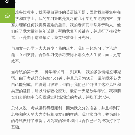
绪。
在准备过程中，我需要做更多的英语练习题，因此我主要集中在
科学和数学上。我的学习策略是复习前几个学期学过的内容，并
努力理解任何我觉得困难的题目。我的老师们非常乐于助人。他
们给了我大量的往年试题，帮助我复习关键点，并进行了模拟考
试。正是由于这些帮助，我觉得准备十分充分。
与朋友一起学习大大减少了我的压力。我们一起练习，讨论难
题，互相支持。合作学习使学习变得不那么令人生畏，而且更有
效率。
当考试的第一天——科学考试日——到来时，我的紧张情绪立即减
弱。由于考试只会持续45分钟，并且总分为50分，最初我不认为
自己能完成。尽管题目很难，但由于我们已经习惯了这种风格和
类型的题目，所以能够轻松应对。最后一天是数学考试。我和朋
友们去购物中心庆祝通过那场艰难的考试，并吃了冰淇淋。
总体来说，考试进行得很顺利，因为我充分的准备，并且得到了
老师和家人的大力支持和朋友们的帮助。我非常自信，并为剩下
的考试做好了准备，因为我的准备和团队合作已经为成功打下了
基础。