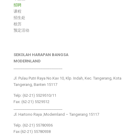
招聘
课程
招生处
校历
预定活动
SEKOLAH HARAPAN BANGSA
MODERNLAND
___________________________
Jl. Pulau Putri Raya No.Kav 10, Klp. Indah, Kec. Tangerang, Kota
Tangerang, Banten 15117
Telp: (62-21) 5529510/11
Fax: (62-21) 5529512
___________________________
Jl. Hartono Raya ,Modernland – Tangerang 15117
Telp. (62-21) 55780936
Fax (62-21) 55780938