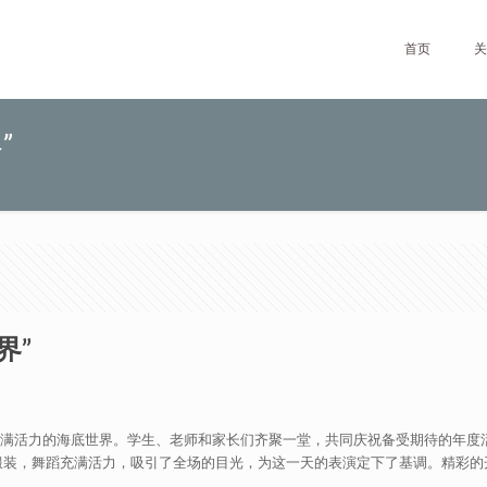
首页
关
”
界”
个充满活力的海底世界。学生、老师和家长们齐聚一堂，共同庆祝备受期待的年度活
服装，舞蹈充满活力，吸引了全场的目光，为这一天的表演定下了基调。精彩的