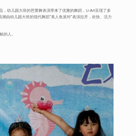
幼儿园大班的芭蕾舞表演带来了优雅的舞蹈，U-Art呈现了多
高潮由幼儿园大班的现代舞蹈“美人鱼派对”表演拉开，欢快、活力
贡献的人。