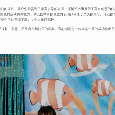
们的才艺。观众们欣赏到了丰富多彩的表演：泥塑艺术组展示了富有创意的作品，
示了出色的运动协调能力，幼儿园中班的芭蕾舞表演则带来了柔美的舞姿。活动的
使整个活动充满了魔力，令人难以忘怀。
关于成长、创意、团队合作和快乐的庆典。衷心感谢每一位为这一天的成功作出