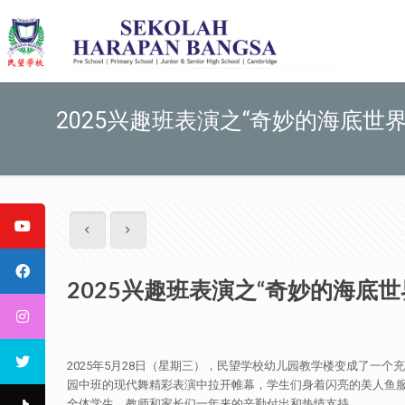
2025兴趣班表演之“奇妙的海底世界
2025兴趣班表演之“奇妙的海底世
2025年5月28日（星期三），民望学校幼儿园教学楼变成了一
园中班的现代舞精彩表演中拉开帷幕，学生们身着闪亮的美人鱼
全体学生、教师和家长们一年来的辛勤付出和热情支持。