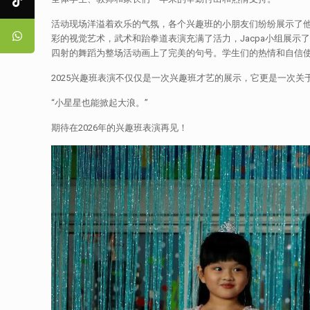
活动现场洋溢着欢乐的气氛，各个兴趣班的小朋友们纷纷展示了他
彩的视觉艺术，武术和跆拳道表演充满了活力，Jacpa小组展
四射的舞蹈为整场活动画上了完美的句号。学生们的热情和自信
2025兴趣班表演不仅仅是一次兴趣班才艺的展示，它更是一次
“小星星也能掀起大浪。”
期待在2026年的兴趣班表演再见！