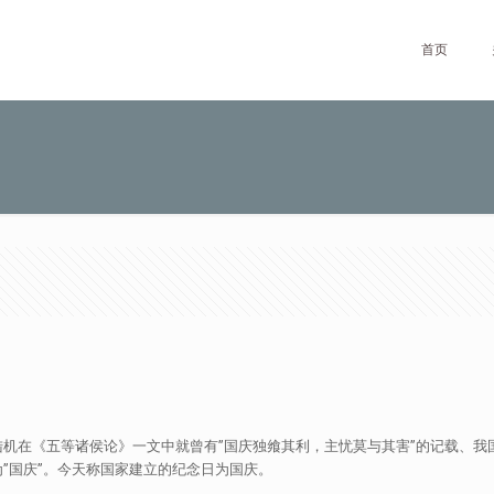
首页
家陆机在《五等诸侯论》一文中就曾有”国庆独飨其利，主忧莫与其害”的记载、
”国庆”。今天称国家建立的纪念日为国庆。