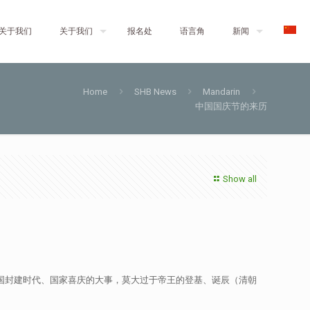
关于我们
关于我们
报名处
语言角
新闻
Home
SHB News
Mandarin
中国国庆节的来历
Show all
我国封建时代、国家喜庆的大事，莫大过于帝王的登基、诞辰（清朝