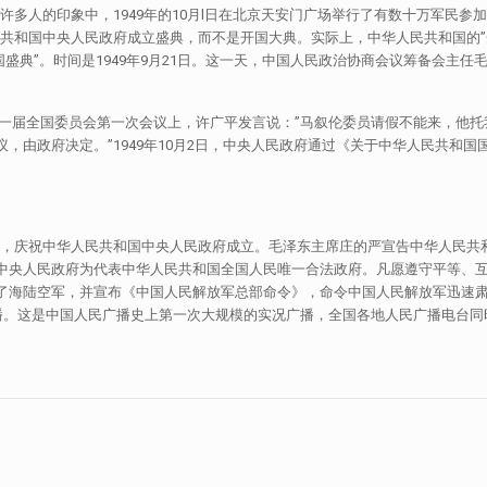
，在许多人的印象中，1949年的10月l日在北京天安门广场举行了有数十万军
人民共和国中央人民政府成立盛典，而不是开国大典。实际上，中华人民共和国的”
国盛典”。时间是1949年9月21日。这一天，中国人民政治协商会议筹备会主
第一届全国委员会第一次会议上，许广平发言说：”马叙伦委员请假不能来，他
议，由政府决定。”1949年10月2日，中央人民政府通过《关于中华人民共和
行典礼，庆祝中华人民共和国中央人民政府成立。毛泽东主席庄的严宣告中华人民
国中央人民政府为代表中华人民共和国全国人民唯一合法政府。凡愿遵守平等、
阅了海陆空军，并宣布《中国人民解放军总部命令》，命令中国人民解放军迅速
播。这是中国人民广播史上第一次大规模的实况广播，全国各地人民广播电台同