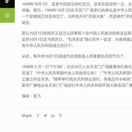
1949年10月1日，是新中国成立的纪念日。这里应该说明一点
准确。因为，1949年10月1日在天安门广场举行的典礼是中华
一个星期就已经宣布过了。当时也不叫”开国大典”，而是称作”开
诞生。
那么10月1日的国庆又是怎么回事呢？在中国人民政治协商会议
定把10月1日定为国庆日。”毛泽东说”我们应作一提议，向政府建
告中华人民共和国成立的日子。
从此，每年的10月1日就成为全国各族人民隆重欢庆的节日了。
1949年十月一日下午3时，北京30万人在天安门广场隆重举
宣读了《中华人民共和国中央人民政府公告》：”中华人民共和
之建立外交关系。”随即举行阅兵式和群众游行。朱德总司令检
新华广播电台在天安门广场进行中华人民共和国开国大典实况广
编辑：燕飞
Share