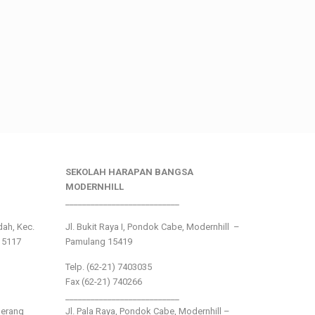
SEKOLAH HARAPAN BANGSA
MODERNHILL
___________________________
ndah, Kec.
Jl. Bukit Raya I, Pondok Cabe, Modernhill –
15117
Pamulang 15419
Telp. (62-21) 7403035
Fax (62-21) 740266
___________________________
gerang
Jl. Pala Raya, Pondok Cabe, Modernhill –