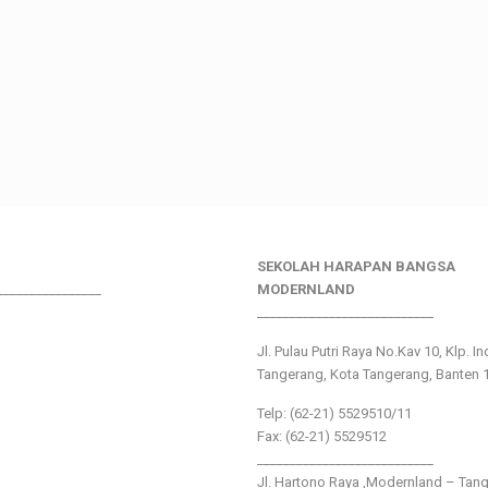
SEKOLAH HARAPAN BANGSA
________________
MODERNLAND
___________________________
Jl. Pulau Putri Raya No.Kav 10, Klp. I
Tangerang, Kota Tangerang, Banten 
Telp: (62-21) 5529510/11
Fax: (62-21) 5529512
___________________________
Jl. Hartono Raya ,Modernland – Tan