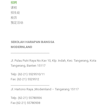
招聘
课程
招生处
校历
预定活动
SEKOLAH HARAPAN BANGSA
MODERNLAND
___________________________
Jl. Pulau Putri Raya No.Kav 10, Klp. Indah, Kec. Tangerang, Kota
Tangerang, Banten 15117
Telp: (62-21) 5529510/11
Fax: (62-21) 5529512
___________________________
Jl. Hartono Raya ,Modernland – Tangerang 15117
Telp. (62-21) 55780936
Fax (62-21) 55780938