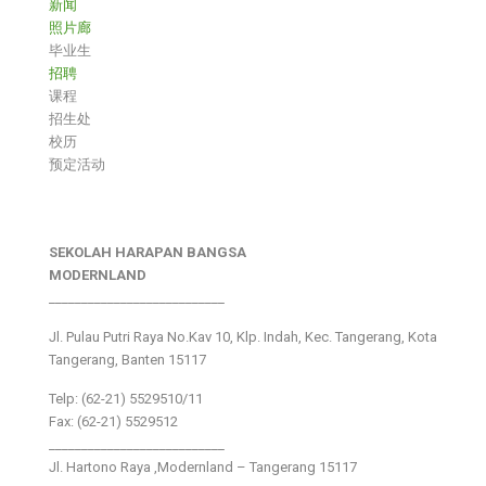
新闻
照片廊
毕业生
招聘
课程
招生处
校历
预定活动
SEKOLAH HARAPAN BANGSA
MODERNLAND
___________________________
Jl. Pulau Putri Raya No.Kav 10, Klp. Indah, Kec. Tangerang, Kota
Tangerang, Banten 15117
Telp: (62-21) 5529510/11
Fax: (62-21) 5529512
___________________________
Jl. Hartono Raya ,Modernland – Tangerang 15117