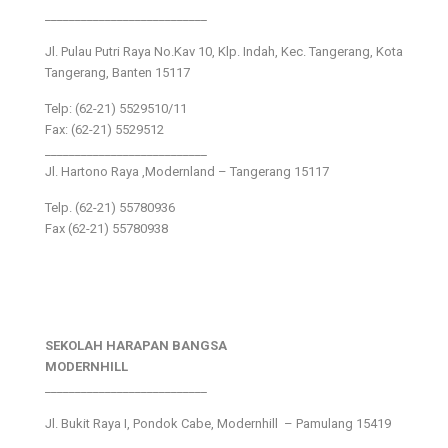
___________________________
Jl. Pulau Putri Raya No.Kav 10, Klp. Indah, Kec. Tangerang, Kota
Tangerang, Banten 15117
Telp: (62-21) 5529510/11
Fax: (62-21) 5529512
___________________________
Jl. Hartono Raya ,Modernland – Tangerang 15117
Telp. (62-21) 55780936
Fax (62-21) 55780938
SEKOLAH HARAPAN BANGSA
MODERNHILL
___________________________
Jl. Bukit Raya I, Pondok Cabe, Modernhill – Pamulang 15419