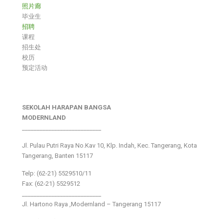
照片廊
毕业生
招聘
课程
招生处
校历
预定活动
SEKOLAH HARAPAN BANGSA
MODERNLAND
___________________________
Jl. Pulau Putri Raya No.Kav 10, Klp. Indah, Kec. Tangerang, Kota
Tangerang, Banten 15117
Telp: (62-21) 5529510/11
Fax: (62-21) 5529512
___________________________
Jl. Hartono Raya ,Modernland – Tangerang 15117