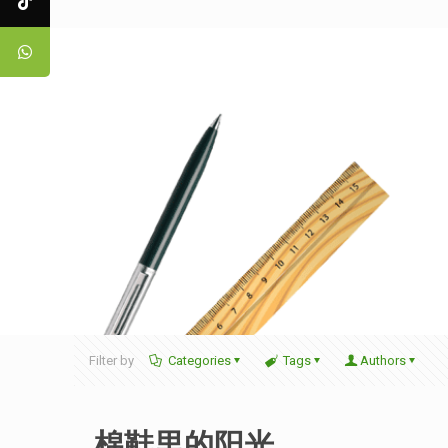
Filter by
Categories
Tags
Authors
棉鞋里的阳光