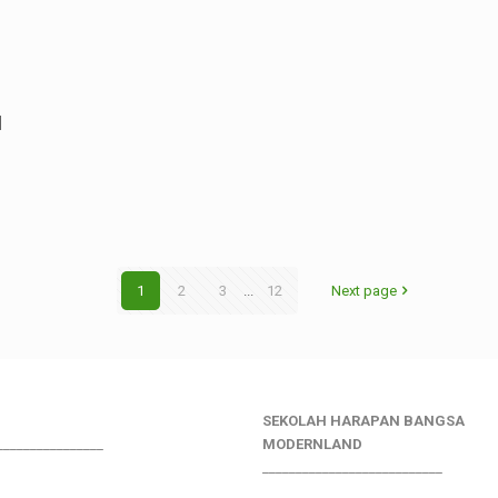
]
1
2
3
...
12
Next page
SEKOLAH HARAPAN BANGSA
________________
MODERNLAND
___________________________