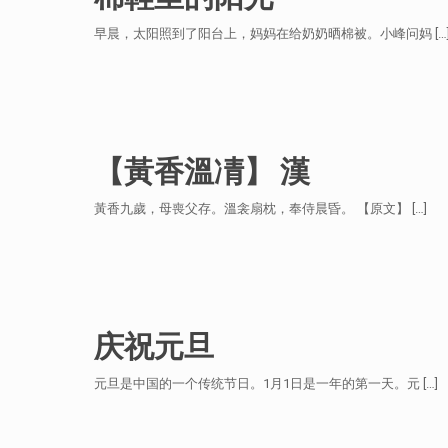
早晨，太阳照到了阳台上，妈妈在给奶奶晒棉被。小峰问妈
[…
【黃香溫凊】 漢
黃香九歲，母喪父存。溫衾扇枕，奉侍晨昏。 【原文】
[…]
庆祝元旦
元旦是中国的一个传统节日。1月1日是一年的第一天。元
[…]