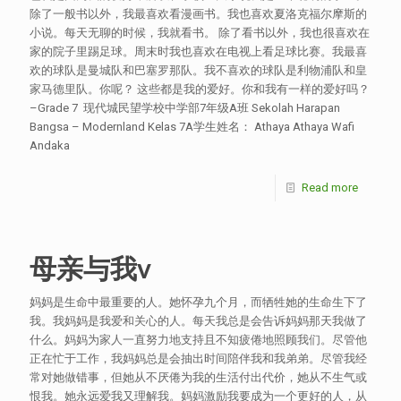
除了一般书以外，我最喜欢看漫画书。我也喜欢夏洛克福尔摩斯的
小说。每天无聊的时候，我就看书。 除了看书以外，我也很喜欢在
家的院子里踢足球。周末时我也喜欢在电视上看足球比赛。我最喜
欢的球队是曼城队和巴塞罗那队。我不喜欢的球队是利物浦队和皇
家马德里队。你呢？ 这些都是我的爱好。你和我有一样的爱好吗？
–Grade 7 现代城民望学校中学部7年级A班 Sekolah Harapan
Bangsa – Modernland Kelas 7A学生姓名： Athaya Athaya Wafi
Andaka
Read more
母亲与我v
妈妈是生命中最重要的人。她怀孕九个月，而牺牲她的生命生下了
我。我妈妈是我爱和关心的人。每天我总是会告诉妈妈那天我做了
什么。妈妈为家人一直努力地支持且不知疲倦地照顾我们。尽管他
正在忙于工作，我妈妈总是会抽出时间陪伴我和我弟弟。尽管我经
常对她做错事，但她从不厌倦为我的生活付出代价，她从不生气或
恨我。她永远爱我又理解我。妈妈激励我要成为一个更好的人，从