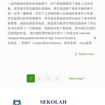
一起到商场买新衬衫和新裤子。到了商场我看到了很多人在买衣
服，甚至更衣室也都排队满满的。我父母选择了很多衣服和裤子，
我一边等一遍看看，买完了之后我和家人在商场的美食中心吃饭，
吃完饭我们到书店看看书，哥哥喜欢看漫画书所以他买了基本带回
家看看。姐姐在那里买纸袋。我是因为家里常用的旧鼠标坏了所以
在书店里买了一只新鼠标。我很高兴有了新鼠标，因为我可以用它
完成我的作业。 现代城民望学校高中部十二年级文科 Sekolah
Harapan BangsaModernland High School Grade 8 学
生姓名： 罗国严（Lokya Abdi Dharma） 指导老师：Jony老师
Read more
1
2
3
4
Next page