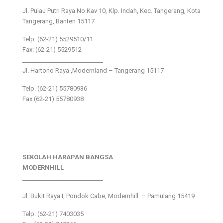
Jl. Pulau Putri Raya No.Kav 10, Klp. Indah, Kec. Tangerang, Kota
Tangerang, Banten 15117
Telp: (62-21) 5529510/11
Fax: (62-21) 5529512
___________________________
Jl. Hartono Raya ,Modernland – Tangerang 15117
Telp. (62-21) 55780936
Fax (62-21) 55780938
SEKOLAH HARAPAN BANGSA
MODERNHILL
___________________________
Jl. Bukit Raya I, Pondok Cabe, Modernhill – Pamulang 15419
Telp. (62-21) 7403035