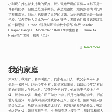
小到现在她也都支持我的爱好。我知道她经历的事情从来都不是一
件容易的事，但她总是面带微笑。虽然她很忙，她仍然会抽时间到
学校接送我。他还为我提供了良好的设施。我妈妈也送我去一所好
学校。我希望长大后成为一个成功的孩子，孝顺她且报答妈妈对我
的一切恩情. –Grade 9 现代城民望学校中学部9年级 Sekolah
Harapan Bangsa – Modernland Kelas 9 学生姓名： Carmelita
Harja 指导老师：赖美华老师
Read more
我的家庭
大家好，我姓罗，名字叫国严。我家有五口人，我父亲今年45岁，
他是一名顾问。妈妈今年44岁，她是家庭主妇。我姐姐今年21岁目
前她在建国大学读本科。我哥哥今年14岁，他在民王学校上九年
级。我今年12岁，我也在民王学校上学，我是七年级的学生。 我的
爱好是游泳，每当我到游泳池我都不想来开游泳池。但因为自从疫
情爆发之后，所以我很少去游泳池了。我妈妈的爱好是做饭，每次
她做好的饭，姐姐都想尝尝。 中华新春马上要到了，所以我和家人