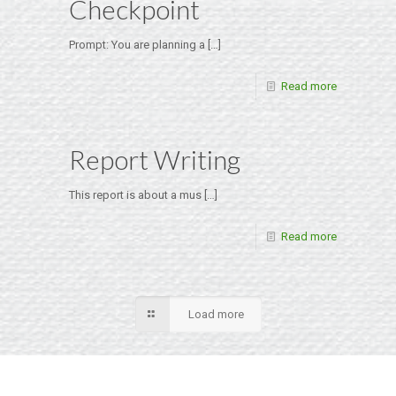
Checkpoint
Prompt: You are planning a
[…]
Read more
Report Writing
This report is about a mus
[…]
Read more
Load more