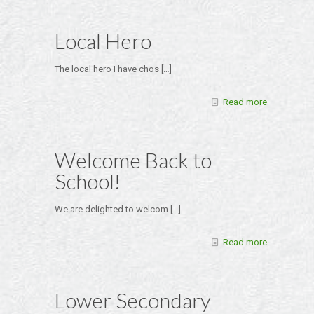
Local Hero
The local hero I have chos
[…]
Read more
Welcome Back to
School!
We are delighted to welcom
[…]
Read more
Lower Secondary