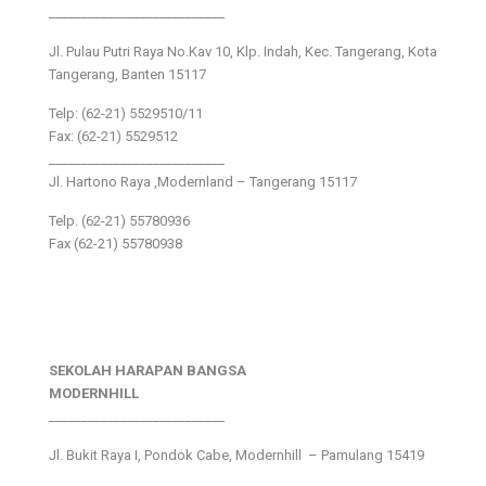
___________________________
Jl. Pulau Putri Raya No.Kav 10, Klp. Indah, Kec. Tangerang, Kota
Tangerang, Banten 15117
Telp: (62-21) 5529510/11
Fax: (62-21) 5529512
___________________________
Jl. Hartono Raya ,Modernland – Tangerang 15117
Telp. (62-21) 55780936
Fax (62-21) 55780938
SEKOLAH HARAPAN BANGSA
MODERNHILL
___________________________
Jl. Bukit Raya I, Pondok Cabe, Modernhill – Pamulang 15419