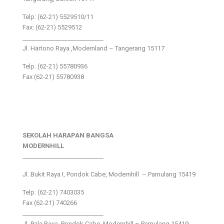
Telp: (62-21) 5529510/11
Fax: (62-21) 5529512
___________________________
Jl. Hartono Raya ,Modernland – Tangerang 15117
Telp. (62-21) 55780936
Fax (62-21) 55780938
SEKOLAH HARAPAN BANGSA
MODERNHILL
___________________________
Jl. Bukit Raya I, Pondok Cabe, Modernhill – Pamulang 15419
Telp. (62-21) 7403035
Fax (62-21) 740266
___________________________
Jl. Pala Raya, Pondok Cabe, Modernhill – Pamulang 15419