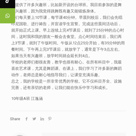
还提供了许多兴趣班，比如新开设的台球班。我目前参加的是舞
蹈兴趣班，因为我觉得跳舞既有趣又能锻炼身体。
我们每天要上10节课，每节课40分钟。早晨到校后，我们会先唱
印尼国歌、进行祷告，并宣读学生宣誓。完成这些晨间活动后，
就开始正式上课。早上连续上完4节课后，就到了25分钟的点心时
间，这时我和我的朋友一般会去食堂。点心时间结束后，我们再
上3节课，就到了午饭时间。午饭从12点25分开始，有35分钟的用
餐时间。下午再上完3节课后，就放学了，通常是下午3点左右。
如果当天有兴趣班，放学时间就会延长到4点。
学校的老师们都很友善，教学也很有耐心。在所有科目中，我最
喜欢艺术课，尤其是舞蹈课。在课上，我们学习了许多新的舞蹈
动作，老师总是耐心地指导我们，让课堂充满乐趣。
总之，我的学校是一所非常优秀的学校。它不仅科目齐全、设施
完善，还有亲切的老师，让我们能在快乐中学习和成长。
10年级A班 江逸涵
Share