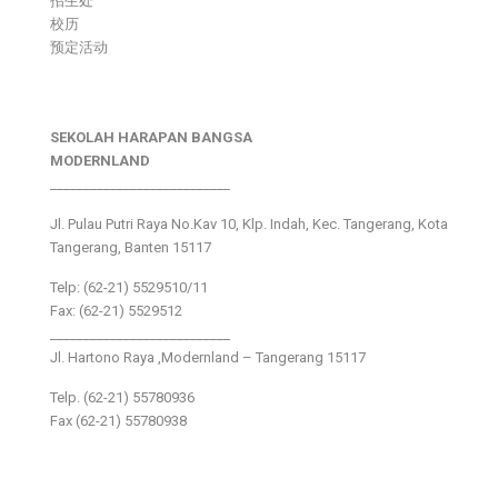
招生处
校历
预定活动
SEKOLAH HARAPAN BANGSA
MODERNLAND
___________________________
Jl. Pulau Putri Raya No.Kav 10, Klp. Indah, Kec. Tangerang, Kota
Tangerang, Banten 15117
Telp: (62-21) 5529510/11
Fax: (62-21) 5529512
___________________________
Jl. Hartono Raya ,Modernland – Tangerang 15117
Telp. (62-21) 55780936
Fax (62-21) 55780938