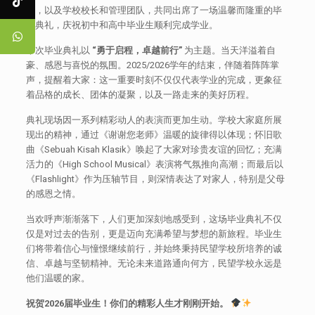
生，以及学校校长和管理团队，共同出席了一场温馨而隆重的毕
业典礼，庆祝初中和高中毕业生顺利完成学业。
本次毕业典礼以
“勇于启程，卓越前行”
为主题。当天洋溢着自
豪、感恩与喜悦的氛围。2025/2026学年的结束，伴随着阵阵掌
声，提醒着大家：这一重要时刻不仅仅代表学业的完成，更象征
着品格的成长、团体的凝聚，以及一路走来的美好历程。
典礼现场因一系列精彩动人的表演而更加生动。学校大家庭所展
现出的精神，通过《谢谢您老师》温暖的旋律得以体现；怀旧歌
曲《Sebuah Kisah Klasik》唤起了大家对珍贵友谊的回忆；充满
活力的《High School Musical》表演将气氛推向高潮；而最后以
《Flashlight》作为压轴节目，则深情表达了对家人，特别是父母
的感恩之情。
当欢呼声渐渐落下，人们更加深刻地感受到，这场毕业典礼不仅
仅是对过去的告别，更是迈向充满希望与梦想的新旅程。毕业生
们将带着信心与憧憬继续前行，并始终秉持民望学校所培养的诚
信、卓越与坚韧精神。无论未来道路通向何方，民望学校永远是
他们温暖的家。
祝贺2026届毕业生！你们的精彩人生才刚刚开始。