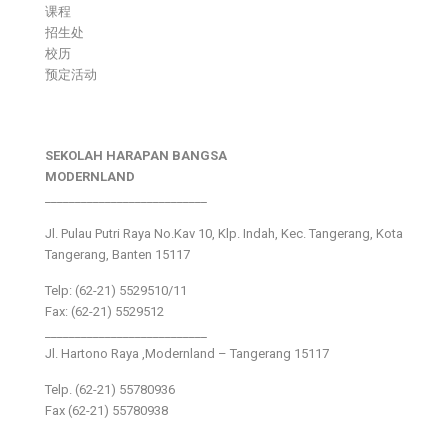
课程
招生处
校历
预定活动
SEKOLAH HARAPAN BANGSA
MODERNLAND
___________________________
Jl. Pulau Putri Raya No.Kav 10, Klp. Indah, Kec. Tangerang, Kota
Tangerang, Banten 15117
Telp: (62-21) 5529510/11
Fax: (62-21) 5529512
___________________________
Jl. Hartono Raya ,Modernland – Tangerang 15117
Telp. (62-21) 55780936
Fax (62-21) 55780938