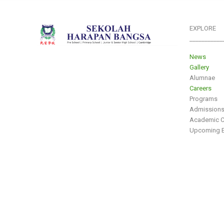
EXPLORE
___________
News
Gallery
Alumnae
Careers
Programs
Admission
Academic C
Upcoming E