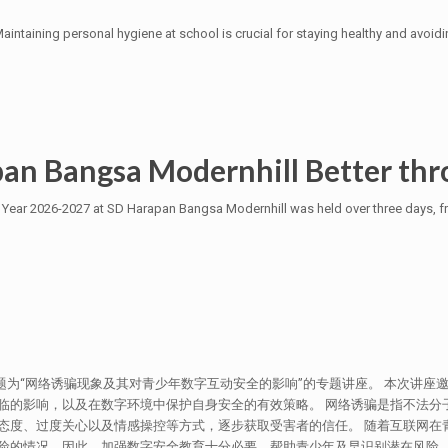
ntaining personal hygiene at school is crucial for staying healthy and avoid
pan Bangsa Modernhill Better th
Year 2026-2027 at SD Harapan Bangsa Modernhill was held over three days, fr
主题为“网络诱骗现象及其对青少年数字互动安全的影响”的专题讲座。 本次讲
临的影响，以及在数字环境中保护自身安全的有效策略。 网络诱骗是指不法分
态度、过度关心以及情感操控等方式，逐步获取受害者的信任。 随着互联网在
险的情况。因此，加强数字安全教育十分必要，帮助青少年及早识别潜在风险，