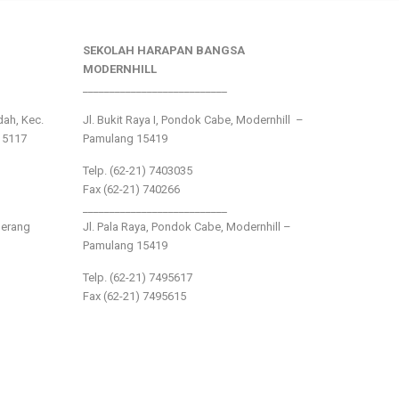
SEKOLAH HARAPAN BANGSA
MODERNHILL
___________________________
ndah, Kec.
Jl. Bukit Raya I, Pondok Cabe, Modernhill –
15117
Pamulang 15419
Telp. (62-21) 7403035
Fax (62-21) 740266
___________________________
gerang
Jl. Pala Raya, Pondok Cabe, Modernhill –
Pamulang 15419
Telp. (62-21) 7495617
Fax (62-21) 7495615