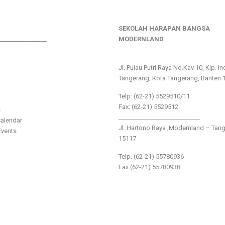
SEKOLAH HARAPAN BANGSA
________________
MODERNLAND
___________________________
Jl. Pulau Putri Raya No.Kav 10, Klp. I
Tangerang, Kota Tangerang, Banten 
Telp: (62-21) 5529510/11
Fax: (62-21) 5529512
s
___________________________
alendar
Jl. Hartono Raya ,Modernland – Tan
vents
15117
Telp. (62-21) 55780936
Fax (62-21) 55780938