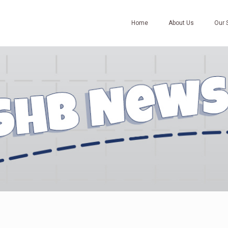
Home
About Us
Our 