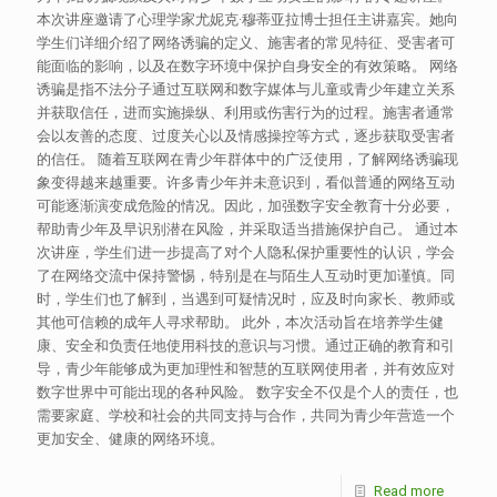
本次讲座邀请了心理学家尤妮克·穆蒂亚拉博士担任主讲嘉宾。她向
学生们详细介绍了网络诱骗的定义、施害者的常见特征、受害者可
能面临的影响，以及在数字环境中保护自身安全的有效策略。 网络
诱骗是指不法分子通过互联网和数字媒体与儿童或青少年建立关系
并获取信任，进而实施操纵、利用或伤害行为的过程。施害者通常
会以友善的态度、过度关心以及情感操控等方式，逐步获取受害者
的信任。 随着互联网在青少年群体中的广泛使用，了解网络诱骗现
象变得越来越重要。许多青少年并未意识到，看似普通的网络互动
可能逐渐演变成危险的情况。因此，加强数字安全教育十分必要，
帮助青少年及早识别潜在风险，并采取适当措施保护自己。 通过本
次讲座，学生们进一步提高了对个人隐私保护重要性的认识，学会
了在网络交流中保持警惕，特别是在与陌生人互动时更加谨慎。同
时，学生们也了解到，当遇到可疑情况时，应及时向家长、教师或
其他可信赖的成年人寻求帮助。 此外，本次活动旨在培养学生健
康、安全和负责任地使用科技的意识与习惯。通过正确的教育和引
导，青少年能够成为更加理性和智慧的互联网使用者，并有效应对
数字世界中可能出现的各种风险。 数字安全不仅是个人的责任，也
需要家庭、学校和社会的共同支持与合作，共同为青少年营造一个
更加安全、健康的网络环境。
Read more