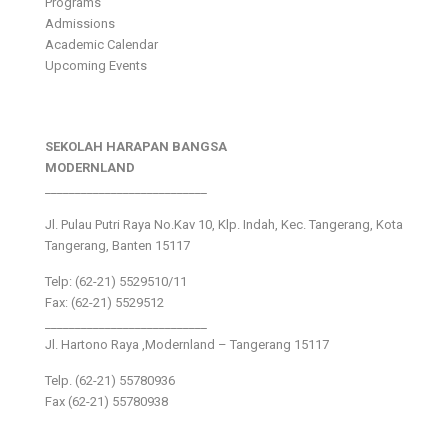
Programs
Admissions
Academic Calendar
Upcoming Events
SEKOLAH HARAPAN BANGSA
MODERNLAND
___________________________
Jl. Pulau Putri Raya No.Kav 10, Klp. Indah, Kec. Tangerang, Kota
Tangerang, Banten 15117
Telp: (62-21) 5529510/11
Fax: (62-21) 5529512
___________________________
Jl. Hartono Raya ,Modernland – Tangerang 15117
Telp. (62-21) 55780936
Fax (62-21) 55780938