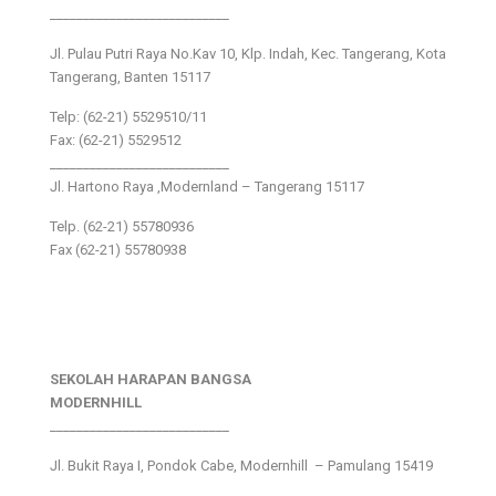
___________________________
Jl. Pulau Putri Raya No.Kav 10, Klp. Indah, Kec. Tangerang, Kota
Tangerang, Banten 15117
Telp: (62-21) 5529510/11
Fax: (62-21) 5529512
___________________________
Jl. Hartono Raya ,Modernland – Tangerang 15117
Telp. (62-21) 55780936
Fax (62-21) 55780938
SEKOLAH HARAPAN BANGSA
MODERNHILL
___________________________
Jl. Bukit Raya I, Pondok Cabe, Modernhill – Pamulang 15419