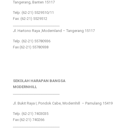
Tangerang, Banten 15117
Telp: (62-21) 5529510/11
Fax: (62-21) 5529512
___________________________
Jl. Hartono Raya ,Modernland – Tangerang 15117
Telp. (62-21) 55780936
Fax (62-21) 55780938
SEKOLAH HARAPAN BANGSA
MODERNHILL
___________________________
Jl. Bukit Raya I, Pondok Cabe, Modernhill – Pamulang 15419
Telp. (62-21) 7403035
Fax (62-21) 740266
___________________________