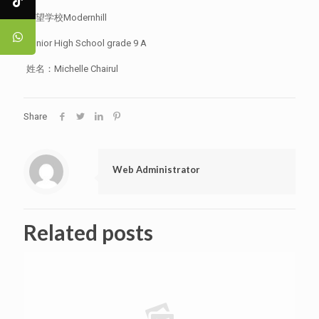
民望学校Modernhill
Junior High School grade 9 A
姓名：Michelle Chairul
Share
Web Administrator
Related posts