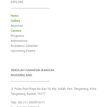
EXPLORE
___________________________
News
Gallery
Alumnae
Careers
Programs
Admissions
Academic Calendar
Upcoming Events
SEKOLAH HARAPAN BANGSA
MODERNLAND
___________________________
Jl. Pulau Putri Raya No.Kav 10, Klp. Indah, Kec. Tangerang, Kota
Tangerang, Banten 15117
Telp: (62-21) 5529510/11