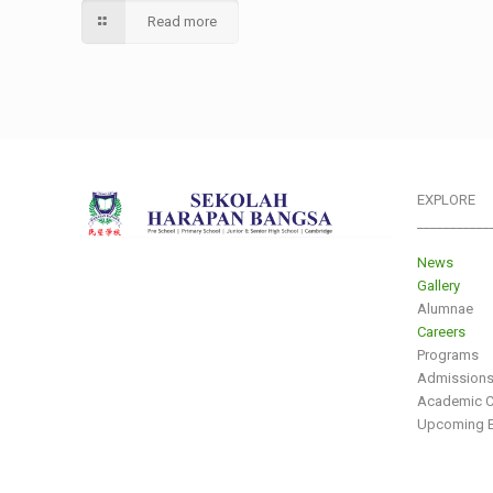
Read more
EXPLORE
___________
News
Gallery
Alumnae
Careers
Programs
Admission
Academic C
Upcoming E