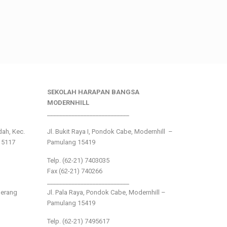
SEKOLAH HARAPAN BANGSA
MODERNHILL
___________________________
ndah, Kec.
Jl. Bukit Raya I, Pondok Cabe, Modernhill –
15117
Pamulang 15419
Telp. (62-21) 7403035
Fax (62-21) 740266
___________________________
gerang
Jl. Pala Raya, Pondok Cabe, Modernhill –
Pamulang 15419
Telp. (62-21) 7495617