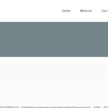
Home
About Us
Our 
合会（Fédération Internationale de Football Associa