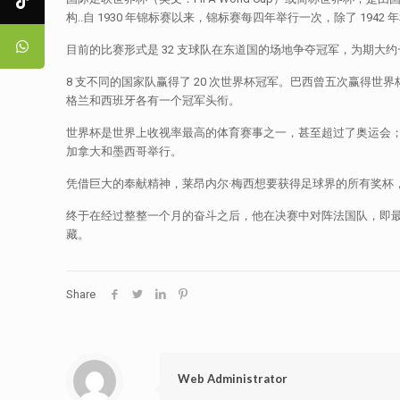
构..自 1930 年锦标赛以来，锦标赛每四年举行一次，除了 194
目前的比赛形式是 32 支球队在东道国的场地争夺冠军，为期
8 支不同的国家队赢得了 20 次世界杯冠军。巴西曾五次赢
格兰和西班牙各有一个冠军头衔。
世界杯是世界上收视率最高的体育赛事之一，甚至超过了奥运会；据估计，
加拿大和墨西哥举行。
凭借巨大的奉献精神，莱昂内尔·梅西想要获得足球界的所有奖杯
终于在经过整整一个月的奋斗之后，他在决赛中对阵法国队，即
藏。
Share
Web Administrator