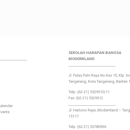
SEKOLAH HARAPAN BANGSA
________________
MODERNLAND
___________________________
Jl. Pulau Putri Raya No.Kav 10, Klp. I
Tangerang, Kota Tangerang, Banten 
Telp: (62-21) 5529510/11
Fax: (62-21) 5529512
s
___________________________
alendar
Jl. Hartono Raya ,Modernland – Tan
vents
15117
Telp. (62-21) 55780936