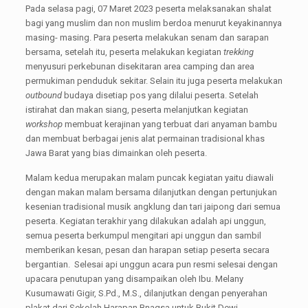
Pada selasa pagi, 07 Maret 2023 peserta melaksanakan shalat
bagi yang muslim dan non muslim berdoa menurut keyakinannya
masing- masing. Para peserta melakukan senam dan sarapan
bersama, setelah itu, peserta melakukan kegiatan
trekking
menyusuri perkebunan disekitaran area camping dan area
permukiman penduduk sekitar. Selain itu juga peserta melakukan
outbound
budaya disetiap pos yang dilalui peserta. Setelah
istirahat dan makan siang, peserta melanjutkan kegiatan
workshop
membuat kerajinan yang terbuat dari anyaman bambu
dan membuat berbagai jenis alat permainan tradisional khas
Jawa Barat yang bias dimainkan oleh peserta.
Malam kedua merupakan malam puncak kegiatan yaitu diawali
dengan makan malam bersama dilanjutkan dengan pertunjukan
kesenian tradisional musik angklung dan tari jaipong dari semua
peserta. Kegiatan terakhir yang dilakukan adalah api unggun,
semua peserta berkumpul mengitari api unggun dan sambil
memberikan kesan, pesan dan harapan setiap peserta secara
bergantian. Selesai api unggun acara pun resmi selesai dengan
upacara penutupan yang disampaikan oleh Ibu. Melany
Kusumawati Gigir, S.Pd., M.S., dilanjutkan dengan penyerahan
plakat dari Sekolah Harapan Bnagsa untuk Bukit Dewi