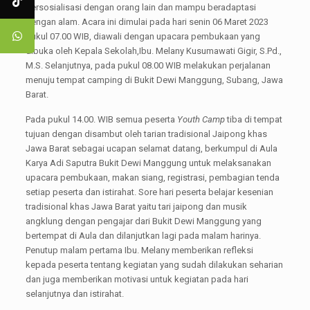
bersosialisasi dengan orang lain dan mampu beradaptasi
dengan alam. Acara ini dimulai pada hari senin 06 Maret 2023
pukul 07.00 WIB, diawali dengan upacara pembukaan yang
dibuka oleh Kepala Sekolah,Ibu. Melany Kusumawati Gigir, S.Pd.,
M.S. Selanjutnya, pada pukul 08.00 WIB melakukan perjalanan
menuju tempat camping di Bukit Dewi Manggung, Subang, Jawa
Barat.
Pada pukul 14.00. WIB semua peserta
Youth Camp
tiba di tempat
tujuan dengan disambut oleh tarian tradisional Jaipong khas
Jawa Barat sebagai ucapan selamat datang, berkumpul di Aula
Karya Adi Saputra Bukit Dewi Manggung untuk melaksanakan
upacara pembukaan, makan siang, registrasi, pembagian tenda
setiap peserta dan istirahat. Sore hari peserta belajar kesenian
tradisional khas Jawa Barat yaitu tari jaipong dan musik
angklung dengan pengajar dari Bukit Dewi Manggung yang
bertempat di Aula dan dilanjutkan lagi pada malam harinya.
Penutup malam pertama Ibu. Melany memberikan refleksi
kepada peserta tentang kegiatan yang sudah dilakukan seharian
dan juga memberikan motivasi untuk kegiatan pada hari
selanjutnya dan istirahat.