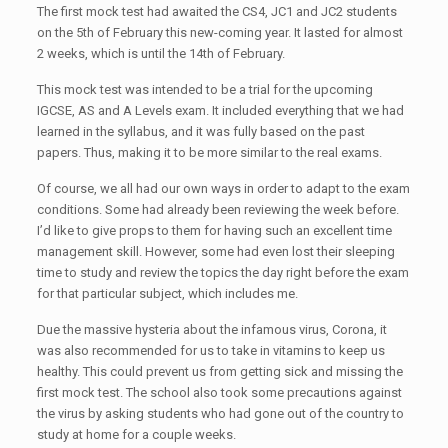
The first mock test had awaited the CS4, JC1 and JC2 students
on the 5th of February this new-coming year. It lasted for almost
2 weeks, which is until the 14th of February.
This mock test was intended to be a trial for the upcoming
IGCSE, AS and A Levels exam. It included everything that we had
learned in the syllabus, and it was fully based on the past
papers. Thus, making it to be more similar to the real exams.
Of course, we all had our own ways in order to adapt to the exam
conditions. Some had already been reviewing the week before.
I’d like to give props to them for having such an excellent time
management skill. However, some had even lost their sleeping
time to study and review the topics the day right before the exam
for that particular subject, which includes me.
Due the massive hysteria about the infamous virus, Corona, it
was also recommended for us to take in vitamins to keep us
healthy. This could prevent us from getting sick and missing the
first mock test. The school also took some precautions against
the virus by asking students who had gone out of the country to
study at home for a couple weeks.