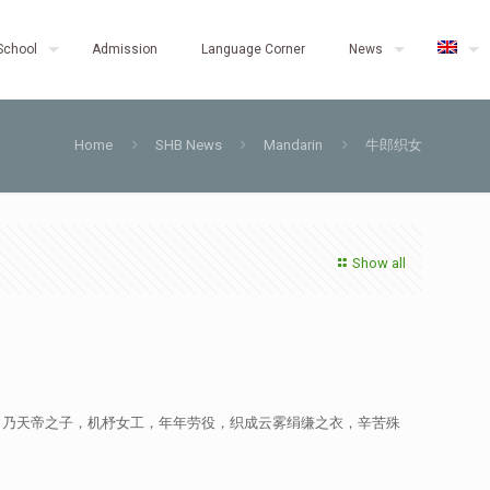
School
Admission
Language Corner
News
Home
SHB News
Mandarin
牛郎织女
Show all
，乃天帝之子，机杼女工，年年劳役，织成云雾绢缣之衣，辛苦殊