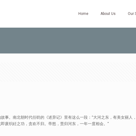
Home
About Us
Our 
的故事。南北朝时代任昉的《述异记》里有这么一段：“大河之东，有美女丽人
即废织紝之功，贪欢不归。帝怒，责归河东，一年一度相会。”