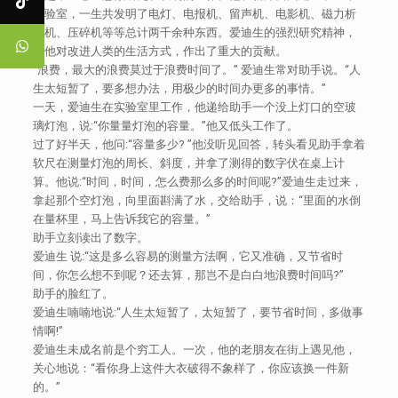
实验室，一生共发明了电灯、电报机、留声机、电影机、磁力析
矿机、压碎机等等总计两千余种东西。爱迪生的强烈研究精神，
使他对改进人类的生活方式，作出了重大的贡献。
“浪费，最大的浪费莫过于浪费时间了。” 爱迪生常对助手说。“人
生太短暂了，要多想办法，用极少的时间办更多的事情。”
一天，爱迪生在实验室里工作，他递给助手一个没上灯口的空玻
璃灯泡，说:“你量量灯泡的容量。”他又低头工作了。
过了好半天，他问:“容量多少? ”他没听见回答，转头看见助手拿着
软尺在测量灯泡的周长、斜度，并拿了测得的数字伏在桌上计
算。他说:“时间，时间，怎么费那么多的时间呢?”爱迪生走过来，
拿起那个空灯泡，向里面斟满了水，交给助手，说：“里面的水倒
在量杯里，马上告诉我它的容量。”
助手立刻读出了数字。
爱迪生 说:“这是多么容易的测量方法啊，它又准确，又节省时
间，你怎么想不到呢？还去算，那岂不是白白地浪费时间吗?”
助手的脸红了。
爱迪生喃喃地说:“人生太短暂了，太短暂了，要节省时间，多做事
情啊!”
爱迪生未成名前是个穷工人。一次，他的老朋友在街上遇见他，
关心地说：“看你身上这件大衣破得不象样了，你应该换一件新
的。”