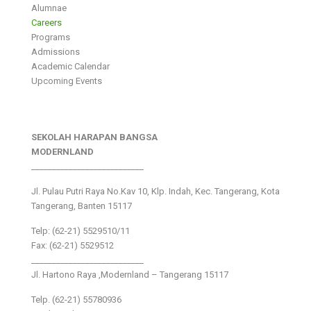
Alumnae
Careers
Programs
Admissions
Academic Calendar
Upcoming Events
SEKOLAH HARAPAN BANGSA
MODERNLAND
___________________________
Jl. Pulau Putri Raya No.Kav 10, Klp. Indah, Kec. Tangerang, Kota
Tangerang, Banten 15117
Telp: (62-21) 5529510/11
Fax: (62-21) 5529512
___________________________
Jl. Hartono Raya ,Modernland – Tangerang 15117
Telp. (62-21) 55780936