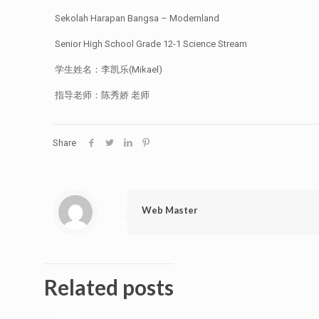
Sekolah Harapan Bangsa – Modernland
Senior High School Grade 12-1 Science Stream
学生姓名：李凯乐(Mikael)
指导老师：陈秀娇 老师
Share
Web Master
Related posts