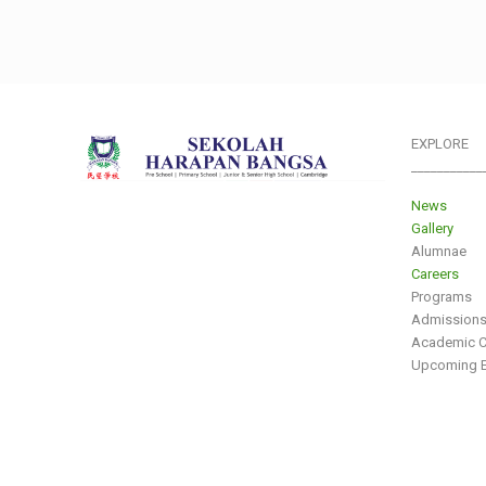
EXPLORE
___________
News
Gallery
Alumnae
Careers
Programs
Admission
Academic C
Upcoming E