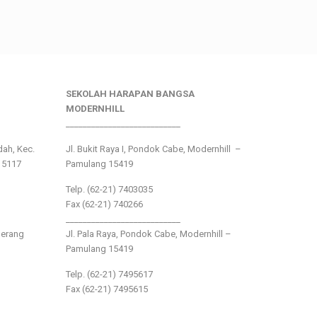
SEKOLAH HARAPAN BANGSA
MODERNHILL
___________________________
ndah, Kec.
Jl. Bukit Raya I, Pondok Cabe, Modernhill –
15117
Pamulang 15419
Telp. (62-21) 7403035
Fax (62-21) 740266
___________________________
gerang
Jl. Pala Raya, Pondok Cabe, Modernhill –
Pamulang 15419
Telp. (62-21) 7495617
Fax (62-21) 7495615