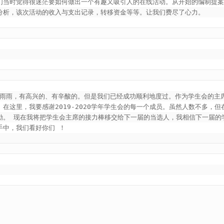
们当时觉得很迷茫要如何做出一个有趣又吸引人的在线活动。从开始的编制提
分析，该次活动的收入与支出记录，转移资金等等。让我们费尽了心力。
风风雨雨，有高兴的、有辛酸的。但是我们已经成功顺利地度过。作为学生会的主
在这里，我要感谢2019-2020学年学生会的每一个成员。虽然人数不多，
励。 现在我将把学生会主席的接力棒移交给下一届的当选人，我相信下一届的
手中，我们看好你们 ！