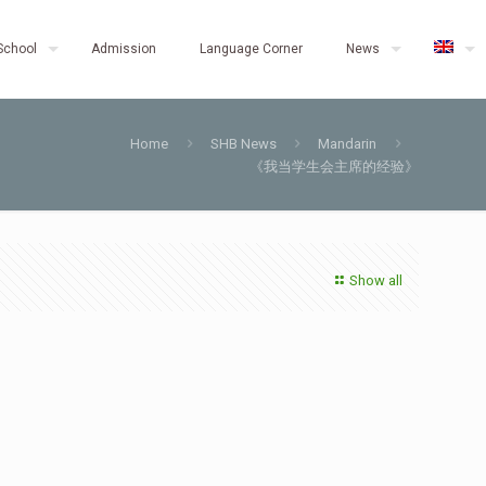
School
Admission
Language Corner
News
Home
SHB News
Mandarin
《我当学生会主席的经验》
Show all