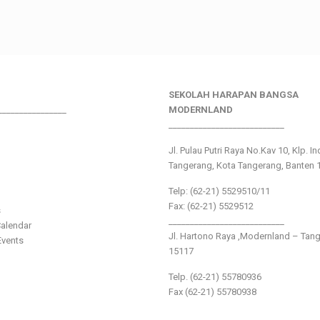
SEKOLAH HARAPAN BANGSA
________________
MODERNLAND
___________________________
Jl. Pulau Putri Raya No.Kav 10, Klp. I
Tangerang, Kota Tangerang, Banten 
Telp: (62-21) 5529510/11
Fax: (62-21) 5529512
s
___________________________
alendar
Jl. Hartono Raya ,Modernland – Tan
vents
15117
Telp. (62-21) 55780936
Fax (62-21) 55780938