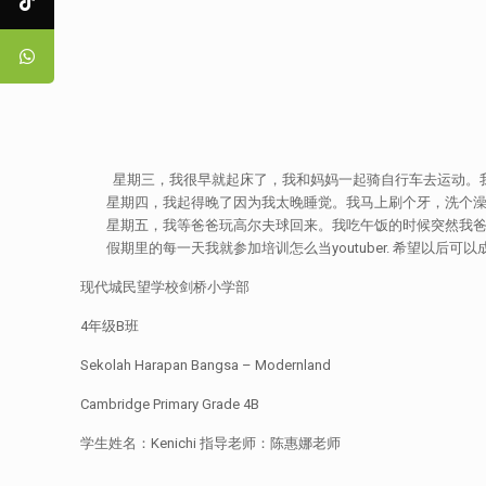
星期三，我很早就起床了，我和妈妈一起骑自行车去运动。我
星期四，我起得晚了因为我太晚睡觉。我马上刷个牙，洗个澡，吃早饭
星期五，我等爸爸玩高尔夫球回来。我吃午饭的时候突然我爸爸回家了。 我跟
假期里的每一天我就参加培训怎么当youtuber. 希望以后可以成为
现代城民望学校剑桥小学部
4年级B班
Sekolah Harapan Bangsa – Modernland
Cambridge Primary Grade 4B
学生姓名：Kenichi 指导老师：陈惠娜老师