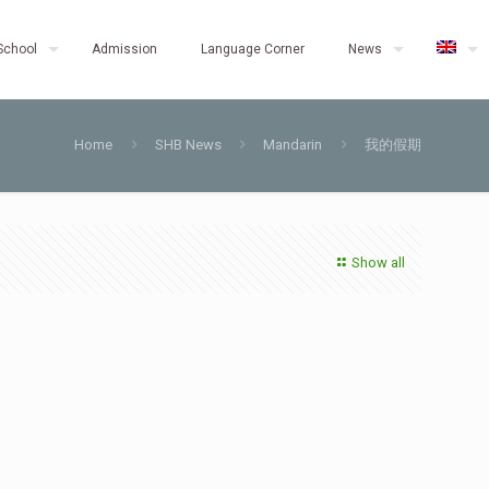
School
Admission
Language Corner
News
Home
SHB News
Mandarin
我的假期
Show all