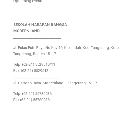
Upcoming Events
SEKOLAH HARAPAN BANGSA
MODERNLAND
___________________________
Jl. Pulau Putri Raya No.Kav 10, Klp. Indah, Kec. Tangerang, Kota
Tangerang, Banten 15117
Telp: (62-21) 5529510/11
Fax: (62-21) 5529512
___________________________
Jl. Hartono Raya ,Modernland – Tangerang 15117
Telp. (62-21) 55780936
Fax (62-21) 55780938