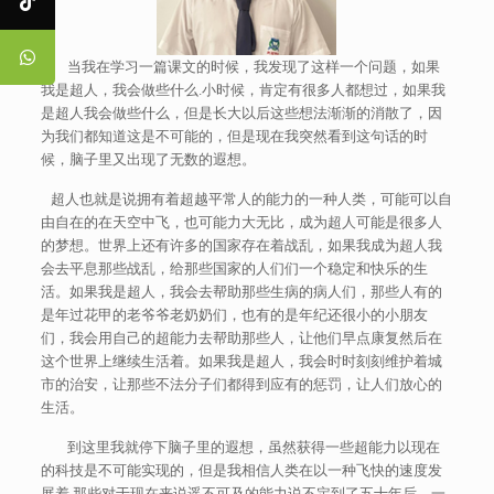
当我在学习一篇课文的时候，我发现了这样一个问题，如果
我是超人，我会做些什么.小时候，肯定有很多人都想过，如果我
是超人我会做些什么，但是长大以后这些想法渐渐的消散了，因
为我们都知道这是不可能的，但是现在我突然看到这句话的时
候，脑子里又出现了无数的遐想。
超人也就是说拥有着超越平常人的能力的一种人类，可能可以自
由自在的在天空中飞，也可能力大无比，成为超人可能是很多人
的梦想。世界上还有许多的国家存在着战乱，如果我成为超人我
会去平息那些战乱，给那些国家的人们们一个稳定和快乐的生
活。如果我是超人，我会去帮助那些生病的病人们，那些人有的
是年过花甲的老爷爷老奶奶们，也有的是年纪还很小的小朋友
们，我会用自己的超能力去帮助那些人，让他们早点康复然后在
这个世界上继续生活着。如果我是超人，我会时时刻刻维护着城
市的治安，让那些不法分子们都得到应有的惩罚，让人们放心的
生活。
到这里我就停下脑子里的遐想，虽然获得一些超能力以现在
的科技是不可能实现的，但是我相信人类在以一种飞快的速度发
展着,那些对于现在来说遥不可及的能力说不定到了五十年后，一