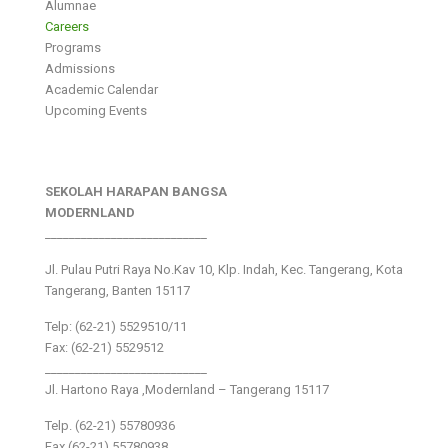
Alumnae
Careers
Programs
Admissions
Academic Calendar
Upcoming Events
SEKOLAH HARAPAN BANGSA
MODERNLAND
___________________________
Jl. Pulau Putri Raya No.Kav 10, Klp. Indah, Kec. Tangerang, Kota
Tangerang, Banten 15117
Telp: (62-21) 5529510/11
Fax: (62-21) 5529512
___________________________
Jl. Hartono Raya ,Modernland – Tangerang 15117
Telp. (62-21) 55780936
Fax (62-21) 55780938