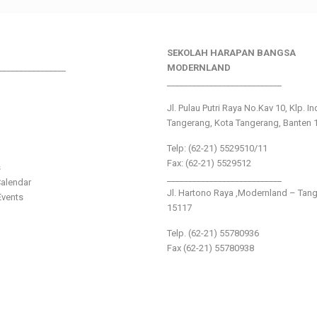
SEKOLAH HARAPAN BANGSA
________________
MODERNLAND
___________________________
Jl. Pulau Putri Raya No.Kav 10, Klp. I
Tangerang, Kota Tangerang, Banten 
Telp: (62-21) 5529510/11
Fax: (62-21) 5529512
s
___________________________
alendar
Jl. Hartono Raya ,Modernland – Tan
vents
15117
Telp. (62-21) 55780936
Fax (62-21) 55780938