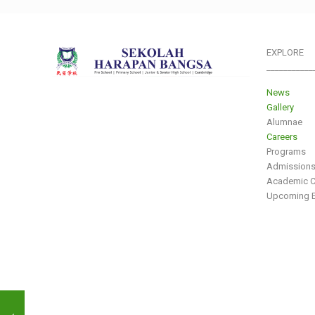
EXPLORE
___________
News
Gallery
Alumnae
Careers
Programs
Admission
Academic C
Upcoming E