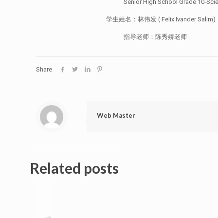
Senior High School Grade 10-Science
学生姓名：林伟发 ( Felix Ivander Salim)
指导老师：陈秀娇老师
Share
Web Master
Related posts