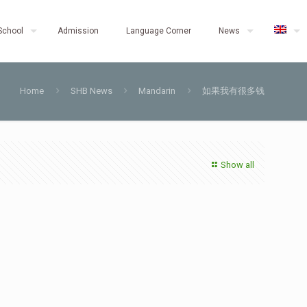
School
Admission
Language Corner
News
Home
SHB News
Mandarin
如果我有很多钱
Show all