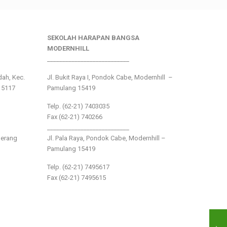
SEKOLAH HARAPAN BANGSA
MODERNHILL
___________________________
ndah, Kec.
Jl. Bukit Raya I, Pondok Cabe, Modernhill –
15117
Pamulang 15419
Telp. (62-21) 7403035
Fax (62-21) 740266
___________________________
gerang
Jl. Pala Raya, Pondok Cabe, Modernhill –
Pamulang 15419
Telp. (62-21) 7495617
Fax (62-21) 7495615