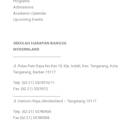
Programs
Admissions
Academic Calendar
Upcoming Events
SEKOLAH HARAPAN BANGSA
MODERNLAND
___________________________
Jl. Pulau Putri Raya No.Kav 10, Klp. Indah, Kec. Tangerang, Kota
Tangerang, Banten 15117
Telp: (62-21) 5529510/11
Fax: (62-21) 5529512
___________________________
Jl. Hartono Raya ,Modernland – Tangerang 15117
Telp. (62-21) 55780936
Fax (62-21) 55780938