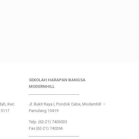
SEKOLAH HARAPAN BANGSA
MODERNHILL
___________________________
ndah, Kec.
Jl. Bukit Raya I, Pondok Cabe, Modernhill –
15117
Pamulang 15419
Telp. (62-21) 7403035
Fax (62-21) 740266
___________________________