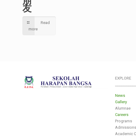
朋
友
Read
more
EXPLORE
___________
News
Gallery
Alumnae
Careers
Programs
Admission
Academic C