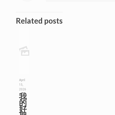
Related posts
April
15,
2026
我
的
好