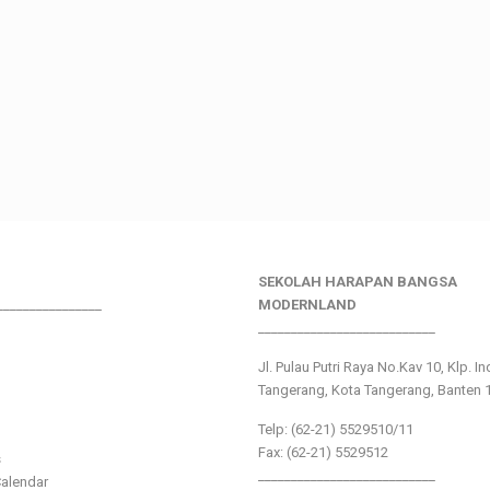
SEKOLAH HARAPAN BANGSA
________________
MODERNLAND
___________________________
Jl. Pulau Putri Raya No.Kav 10, Klp. I
Tangerang, Kota Tangerang, Banten 
Telp: (62-21) 5529510/11
Fax: (62-21) 5529512
s
___________________________
alendar