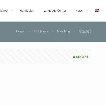
School
Admission
Language Corner
News
Home
SHB News
Mandarin
毕业感想
Show all