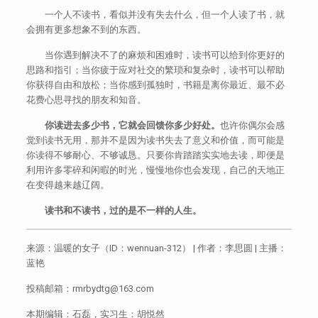
一个人不读书，看似并没有失去什么，但一个人读了书，就
会拥有更多想象不到的东西。
当你遇到解决不了的麻烦和困难时，读书可以给到你更好的
思路和指引；当你疲于应对社交的繁琐和复杂时，读书可以帮助
你获得自由和放松；当你感到孤独时，书籍是离你最近、最不必
花费心思寻找的朋友和知音。
你读进去多少书，它就会回馈你多少好处。
也许你偶尔会感
觉到读书无用，那并不是因为读书失去了意义和价值，而可能是
你读得不够耐心、不够诚恳。只要你肯踏踏实实地去读，即便是
利用许多零碎和闲暇的时光，慢慢地你也会发现，自己的天地正
在变得越来越辽阔。
读书和不读书，过的是不一样的人生。
来源：温暖的女子（ID：wennuan-312） | 作者：李思圆 | 主播：
蓝艳
投稿邮箱：rmrbydtg@163.com
本期编辑：石磊，实习生：胡悦然