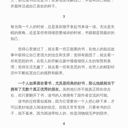
人，那么读书恰恰是为了更多地去理解自己，学会和自己相处，
并最终活成自己喜欢的样子。
3
每当我一个人的时候，总是喜欢随手拿起书来读一读。无论是失
眠的夜晚，还是某些有情绪想要倾诉的时候，书籍都是我最好的
知己。
觉得心里难过了，就去看一些正能量的书，在他人的励志故
事中获得让自己更强大的信念和支撑；觉得有困惑了，就去看一
些有思想的书，在哲人的开解点拨中慢慢领悟人生的智慧和真
理；觉得生活无趣了，就去看一些有意思的书，在旁人的精彩经
历中不断拓宽自己的视野和眼界。
一个人如果喜欢看书，尤其是经典的好书，那么他就相当于
拥有了无数个真正优秀的朋友。
虽然他们并不能真正陪在你左
右，但只要翻开了书，读书的人便拥有了跟作者交流的可能。
读书的过程看似孤独，因为它需要你一个人把心静下来，才
可以更好地进入阅读的状态。但我又常常觉得，只要有书的日
子，就不孤单。因为阅读带给人的，恰是润物细无声的陪伴。
4