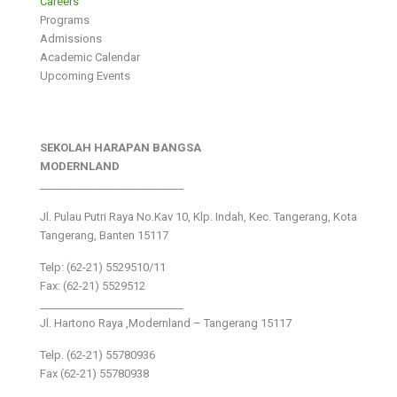
Careers
Programs
Admissions
Academic Calendar
Upcoming Events
SEKOLAH HARAPAN BANGSA
MODERNLAND
___________________________
Jl. Pulau Putri Raya No.Kav 10, Klp. Indah, Kec. Tangerang, Kota
Tangerang, Banten 15117
Telp: (62-21) 5529510/11
Fax: (62-21) 5529512
___________________________
Jl. Hartono Raya ,Modernland – Tangerang 15117
Telp. (62-21) 55780936
Fax (62-21) 55780938